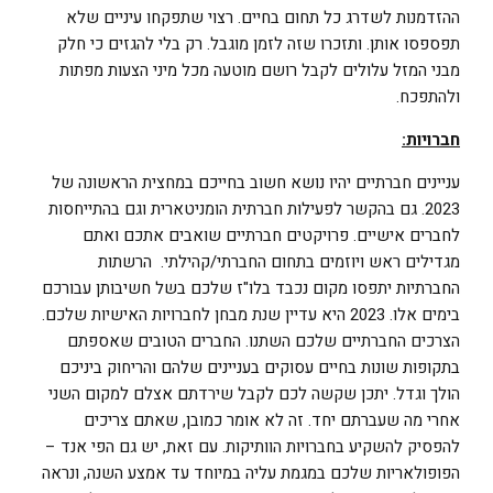
ההזדמנות לשדרג כל תחום בחיים. רצוי שתפקחו עיניים שלא
תפספסו אותן. ותזכרו שזה לזמן מוגבל. רק בלי להגזים כי חלק
מבני המזל עלולים לקבל רושם מוטעה מכל מיני הצעות מפתות
ולהתפכח.
חברויות:
עניינים חברתיים יהיו נושא חשוב בחייכם במחצית הראשונה של
2023. גם בהקשר לפעילות חברתית הומניטארית וגם בהתייחסות
לחברים אישיים. פרויקטים חברתיים שואבים אתכם ואתם
מגדילים ראש ויוזמים בתחום החברתי/קהילתי. הרשתות
החברתיות יתפסו מקום נכבד בלו"ז שלכם בשל חשיבותן עבורכם
בימים אלו. 2023 היא עדיין שנת מבחן לחברויות האישיות שלכם.
הצרכים החברתיים שלכם השתנו. החברים הטובים שאספתם
בתקופות שונות בחיים עסוקים בעניינים שלהם והריחוק ביניכם
הולך וגדל. יתכן שקשה לכם לקבל שירדתם אצלם למקום השני
אחרי מה שעברתם יחד. זה לא אומר כמובן, שאתם צריכים
להפסיק להשקיע בחברויות הוותיקות. עם זאת, יש גם הפי אנד –
הפופולאריות שלכם במגמת עליה במיוחד עד אמצע השנה, ונראה