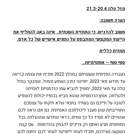
מזל טלה 21.3-20.4
הערה חשובה:
חשוב להדגיש, כי התחזית השנתית, אינה באה להחליף את
הייעוץ המקצועי המתבסס על נתונים אישיים של כל אדם.
תחזית כללית
סוף סוף – אופטימיות…
העבודה הפנימית שעשיתם במהלך 2022 תוכיח את עצמה קדימה
עד חודש מאי 2023. יופיטר כוכב השפע והמזל, שמבקר במזל
טלה עד מאי 2023, ימשיך להביא עמו הזדמנויות לצמיחה
ולהצלחה. אותן הזדמנויות שהוא מביא בכנפיו יכולות להשפיע
לטובה על חייכם גם בעתיד בתנאי שלא תיקחו על עצמכם
התחייבויות שהן מעבר ליכולתכם האמיתית. גם אם נראה לכם
שהחיים לא תמיד כל כך נוחים, כדאי שתדעו שההצלחה בכל
התחומים תגיע ואתם רק צריכים להבחין בהזדמנות… עם קצת
השקעה מצידכם, תוכלו לעזור ליופיטר לעזור לכם. ניתנת לכם