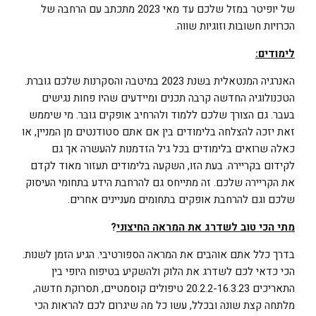
של יופיטר במזל שלכם עד מאי 2023 מתכתב עם הרחבה של
הכרויות חשובות וזוגיות שווה.
לימודים:
האנרגיה המנטאלית בשנת 2023 במיטבה והסקרנות שלכם גוברת.
הטכנולוגיה החדשה קרבה תכנים ומיידעים שהיו פחות נגישים
בעבר. גם הצורך שלכם ללמוד ולהרחיב אופקים גובר. מי שיממש
זאת יזכה להצלחה בלימודים בין אם אתם סטודנטים מן המניין, או
כאלה שרואים בלימודים בכל גיל הזדמנות להעשרה אך גם
לקידום בקריירה. בעת הזו, השקעה בלימודים תעזור מאוד לקדם
את הקריירה שלכם. זה מתייחס גם להרחבת הידע בתחומי העיסוק
שלכם וגם להרחבת אופקים בתחומים מעניינים אחרים.
מתי הכי טוב לשדרג את המראה החיצוני
?
בדרך כלל אתם אוהבים את המראה הספורטיבי. הגיע הזמן לשנות.
הכי כדאי לכם לשדרג את הלוק ולהשקיע בטיפוח היופי בין
התאריכים 20.2.2-16.3.23 טיפולים קוסמטיים, תסרוקת חדשה,
מלתחה קצת שונה ובכלל, עשו כל מה שיגרום לכם להראות הכי