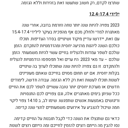
שתרצו לקדם, רק חשוב שתעשו זאת בזהירות וללא הגזמה.
ילידי 12.4-17.4
2023 צפויה להיות שנה יותר נוחה וזורמת ברובה, אחרי שנה
מאתגרת למדי ולחלק מכם אף מהפכית בעיקר לילידי 15.4-17.4
עם זאת, יידרשו עדיין מיקוד ושינויים בסדר העדיפות. תוכלו
כולכם השנה ליהנות מרגיעה יחסית ומהזדמנויות להתקדם. הזמן
שלכם לשפר עמדות ולהצליח בחיים עשוי להיות משמעותי. הזמן
שלכם – עד מאי 2023. היו ערים ואל תפספסו הזדמנויות להצליח
ולהתקדם. זו גם צפויה להיות שנה שתוכלו לערוך בה שינויים
בקלות יחסית. אם יש תחום מסוים בחייכם שאתם מעוניינים
לשנות תוכלו לעשות זאת רק ללא הגזמה. עבודה חדשה, לימודים
חדשים או מערכת יחסים יותר טובה עשויים לשפר לכם את החיים
ככל שניתן בימים מאתגרים אלה, וגם צפויים לכם התנסויות
וריגושים באמצעות אנשים שתפגשו. שימו לב, ב 14.10 צפוי ליקוי
חמה שיכול להצביע על אירועים משמעותיים לחצי שנה קדימה.
כדאי גם שתנצלו את השנה כדי לקבל תובנות על החיים קדימה.
נסו להבין מה הייתם רוצים להזמין לחייכם ומה הייתם רוצים לשנות