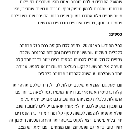
שמעגל החברים שלכם יתרחב ואתם תהיו מעורבים בפעילות
חברתית שתגרום להמון סיפוק וכיף. חברים חדשים שתכירו, יהיו
משמעותיים וילוו אתכם במשך שנים רבות. הם יהיו שם בשבילכם
ויתמכו. ובנוסף, צפויים אירועים חברתיים מרגשים.
כספים:
החל מחודש מאי 2023 צפויה לכם תקופה ברת מזל מבחינה
כלכלית. פעולות שתעשו יניבו פירות ומקורות ההכנסה שלכם
צפויים לגדול. תוכלו להרוויח כספים רבים יותר בדרך יותר קלה
ונעימה. אל תחששו לבקש העלאה במשכורת או לחפש עבודה
יותר משתלמת. זו השנה להתרחב מבחינה כלכלית.
עם זאת, גם ההוצאות שלכם יכולות לגדול. היד שלכם תהיה יותר
קלה וכרטיסי האשראי יעבדו יותר מתמיד. נסו לצאת ברווח, עם
התנהלות כלכלית קצת יותר מחושבת. גם אם יש יתרת פלוס
בחשבון הבנק שלכם, זה לא אומר שאתם יכולים לחגוג. חשוב
שלא תתפתו להצעות לעשות כסף קל ומהיר מידי, כי ההפסדים
יהיו בלתי נמנעים. רצוי לנקוט בגישה יותר זהירה. תוכניות חיסכון זה
רעיון טוב וכדאי גם שתתייעצו עם מומחים. עם זאת, יש מצב