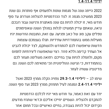
ילידי 1.4-11.4
2022 הייתה שנה של מגמות שונות ולפעמים אף סותרות. גם שנת
2023 ממשיכה מגמה זו. לצד ההזדמנויות להצלחה ושדרוג עד סוף
חודש מאי, זו יכולה להיות גם שנה מאתגרת ורגישה עבור רובכם.
נראה, שאתם עדיין תמשיכו לגלות במהלך השנה שאסימונים
נופלים עקב סוג של כאב ופגיעה. עם זאת, התובנות החדשות יהיו
מועילות ממש בהתמודדויות עתידיות. תגלו בעצמכם עוצמות
חדשות שיאפשרו לכם להתחדש ולהשתקם, לצד יכולת להביט
אל העתיד קדימה וללא פחד. רצוי שתאפשרו ליצירתיות לתפוס
מקום, ולחמלה להיות ערך בחייכם. רפואה משלימה תעזור לכם
בהתמודדות, כי הגישה ההוליסטית הכי מתאימה לכם השנה. גם
מדיטציה עשויה לעזור.
שימו לב – ל
ילידי 29.3-1.4
צפויה הקלה ממרץ 2023 ואצל
ילידי 2.4-11.4
המגמה לעיל תתחזק ממרץ 2023 ועד סוף השנה.
יחד עם זאת כאמור, עד חודש מאי יהיו לכלכם הזדמנויות
להתקדם ולהצליח. השמיים יחייכו אליכם וכדאי שתהיו מודעים.
הקידום יכול להיות בעבודה, בחיים האישיים ובכל תחום אחר