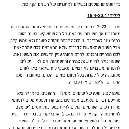
כדי שתגיעו מוכנים ובשלים לאתגרים של השנים הקרובות.
לילידי 18.4-20.4
עבורכם 2023 זו שנה מאד משמעותית שמביאה עמה התמודדויות
מאתגרות אך חשובות. עם זאת, כל מה שתשקיעו השנה יהווה
בסיס טוב לעתידכם. זו יכולה להיות תקופה סוערת ולא ממש קלה,
אבל חשוב שתאפשרו לדברים שלא מתאימים לכם יותר לצאת
לכם מהחיים והכניסו לחיים תחומי עניין חדשים. אם תעשו זאת,
השנה יכולה להיות שנת צמיחה והתפתחות. אם לא – יכולים
להתפתח משברים לא רצויים ומאבקי כוח שלא יובילו לשום
מקום. זה יכול לקרות בכל תחום בחיים, והכוונה בתחום הרומנטי,
המגורים, הלימודים או העבודה.
שימו לב, זו שנה של שינויים ואפילו – מהפכים. כדאי להוציא
מחייכם דברים שאינכם מעוניינים בהם עוד ולפנות מקום לתחומי
עניין חדשים. השינויים יכולים להיות במערכות יחסים (יש מצב
למחויבות הדוקה או פרידה כואבת), או בלימודים, בקריירה – שינוי
כיוון, או בבית (שיפוץ משמעותי או מעבר דירה). בד"כ השינוי
מצביע על התחלה חדשה. אז, קחו את עצמכם בידיים ועשו את מה