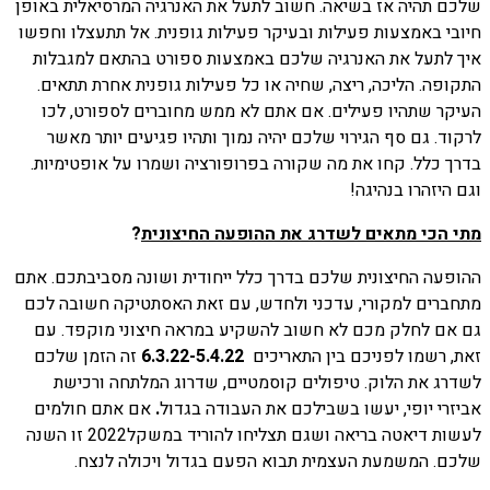
שלכם תהיה אז בשיאה. חשוב לתעל את האנרגיה המרסיאלית באופן
חיובי באמצעות פעילות ובעיקר פעילות גופנית. אל תתעצלו וחפשו
איך לתעל את האנרגיה שלכם באמצעות ספורט בהתאם למגבלות
התקופה. הליכה, ריצה, שחיה או כל פעילות גופנית אחרת תתאים.
העיקר שתהיו פעילים. אם אתם לא ממש מחוברים לספורט, לכו
לרקוד. גם סף הגירוי שלכם יהיה נמוך ותהיו פגיעים יותר מאשר
בדרך כלל. קחו את מה שקורה בפרופורציה ושמרו על אופטימיות.
וגם היזהרו בנהיגה!
מתי הכי מתאים לשדרג את ההופעה החיצונית
?
ההופעה החיצונית שלכם בדרך כלל ייחודית ושונה מסביבתכם. אתם
מתחברים למקורי, עדכני ולחדש, עם זאת האסתטיקה חשובה לכם
גם אם לחלק מכם לא חשוב להשקיע במראה חיצוני מוקפד. עם
זאת, רשמו לפניכם בין התאריכים
6.3.22-5.4.22
זה הזמן שלכם
לשדרג את הלוק. טיפולים קוסמטיים, שדרוג המלתחה ורכישת
אביזרי יופי, יעשו בשבילכם את העבודה בגדול
.
אם אתם חולמים
לעשות דיאטה בריאה ושגם תצליחו להוריד במשקל2022 זו השנה
שלכם. המשמעת העצמית תבוא הפעם בגדול ויכולה לנצח.