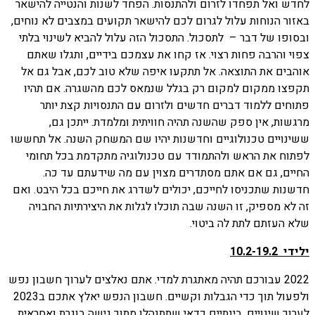
לחדש ואל תפחדו לזרום ולהתנסות. הפחד לשנות והנטייה להישאר
באזור הנוחות עלול לגרום לכם להישאר תקועים במצבים לא נוחים,
ובסופו של דבר – לתסכול. התסכול הזה עלול להביא לשינוי בלתי
צפוי והרבה פחות רצוי. אז קחו את עצמכם בידיים, ותגלו שאתם
אוהבים את התוצאה. אל תתקעו איפה שלא טוב לכם, אבל גם אל
תקפצו ממקום למקום רק בגלל שנמאס לכם מהשגרה. אם תהיו
פתוחים ללמוד דברים חדשים ולזרום עם התנסויות קצת יותר
מרגשות, אין ספק שהשנה תהיה חוויתית ומלמדת. ייתכן גם,
ששינויים טכנולוגיים וחדשנות יהיו שם המשחק השנה. אל תחששו
לפתוח את הראש ולהתמודד עם טכנולוגיה מתקדמת בכל תחומי
החיים, גם אם אתם מסתדרים מצוין עם מה שידעתם עד כה.
חדשנות שתכניסו לחייכם, יכולים לשדרג את חייכם בכל היבט. ואם
זה לא מספיק, זו השנה שבה תוכלו לגלות את היצירתיות החבויה
שלא העזתם לתת לה ביטוי.
ילידי 10.2-19.2
2022 עבורכם תהיה מאתגרת למדי. אתם נאלצים לערוך חשבון נפש
ולפעול תוך כדי הגבלות וקשיים. חשבון הנפש יאלץ אתכם ב2023
לערוך שינויים. בינתיים כדאי שתתנהלו מתוך גישה בוגרת ואחראית.