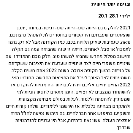
ובנימה יותר אישית:
ילידי 20.1-28.1
2021 לחלק מכם הייתה שנה הייתה שנה רגישה במיוחד, יתכן
שהאתגרים שעברתם היו קשורים בחוסר יכולת להתנהל כרצונכם.
נראה, שנסיבות שאינן תלויות בכם, כמו הקורונה אבל לא רק, גרמו
לתסכול או סבל. לאחרים, הייתה זו שנה שהביאה עמה גם הקלה
וחישוב מסלול מחדש שהביא למשהו טוב. חלק מכם התמודדו עם
שינויים משפרי חיים לצד שינויים שערערו את היציבות ששקדתם
על בנייתה במשך תקופה ארוכה. בשנת 2022 אתם חשים הקלה
משמעותית לצד הצורך לעכל את המציאות החדשה. מחודש מאי
2022 החיים יחייכו אליכם ויהיו לכם יותר הזדמנויות להתקדם או
להשתחרר ממצבים לא רצויים. הזמן מתאים לחפש זוגיות למי
שמעוניין, להתפתח וללמוד, לעלות בסולם מבחינה מקצועית
ולהתקדם מבחינה כלכלית. אז הירשמו ללימודים, שלחו קורות חיים
והשקיעו בחיפוש אחר חבר לחיים. גם מימוש נסיעה לחו"ל תהיה
אופציה מעולה. עשו זאת בזהירות, אבל היו ערניים להזדמנויות
שבדרך.