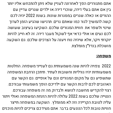
אתם מתגוררים הפך לאחרונה לעניין שלא ניתן להתכחש אליו יותר
בין אם אתם בעלי דירה, שוכרי דירה או ילדים שגרים עדיין עם
ההורים או כאלה שגרים במסגרות שונות. בשנת 2022 יהיה לכם
קשה להמשיך לגור כמו שאתם גרים. תרגישו שהגיע הזמן לערוך
שינוי ולשפר את חווית המגורים שלכם. השקיעו בעיצוב שעושה
לכם נעים או אולי כדאי אף לשקול מעבר דירה. זה לא חייב להיות
יוקרתי ויקר, אלא שיהיה נוח ויענה על הצרכים שלכם. גם השקעה
מושכלת בנדל"ן מומלצת.
משפחה:
2022 צפויה להיות שנה משמעותית גם לענייני משפחה. החלטות
משמעותיות יהיו גורליות וחשובות לעתיד. תיתכן הרחבת המשפחה
שתשפיע גם על מקום המגורים וגם על אופיים. גם הקשר עם
האהובים לכם לרבות הקשר עם ילדיכם הופך משמעותי עבורכם.
רצוי להקדיש מחשבה לנושא ולבדוק מה זה משפחה עבורכם.
הנטייה שלכם בשנת 2022 עלולה להיות הזנחת המשפחה ואולי ויתור
עליה לטובת הקריירה וזה לא ממומלץ. השקעה במשפחה תייצר
חוויות טובות לכל הנוגעים בדבר. אתם מצידכם צריכים להיות מוכנים