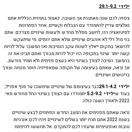
ילידי 29.1-9.2
צפויה לכם שנה מאתגרת אך חשובה. כאמור בתחזית הכללית אתם
נאלצים עדיין להתמודד עם הגבלות וקשיים. אחד הפתרונות
לסיטואציה הזו, לחשב מסלול מחדש ולעשות שינויים מצדכם. אתם
בני מזל דלי לא אוהבים שינויים שלא אתם יוזמים. מי שיתעקש
להישאר במקום ייאלץ לשנות עקב הנסיבות ואז המשבר עלול להיות
קשה יותר. שינוי בתקופה הזו יכול להיות מבורך ואתם תבינו את זה
בהמשך. הסיבה לצורך בשינוי היא בעצם פנימית ולא תמיד מודעת,
אך נראה, שאתם בעיצומה של תקופה שמאפייניה חוסר מנוחה וצורך
בריגושים ושינויים.
ילידי 29.1-4.2
כבר בעיצומם של שינויים שימשכו עד סוף אפריל,
בעוד ש
ילידי 5.2-9.2
יתמודדו עם הצורך בשינוי החל מחודש מאי
2022 ולאורך השנה כולה.
נראה שאתם מפנימים את המצב החדש ונפתחים לבצע שינויים.
בשנת 2022 אתם תהיו יותר בשלים לשינויים ויהיו לכם אנרגיות
טובות ואופטימיות שיעזרו לכם להתקדם. אל תחששו להיפתח