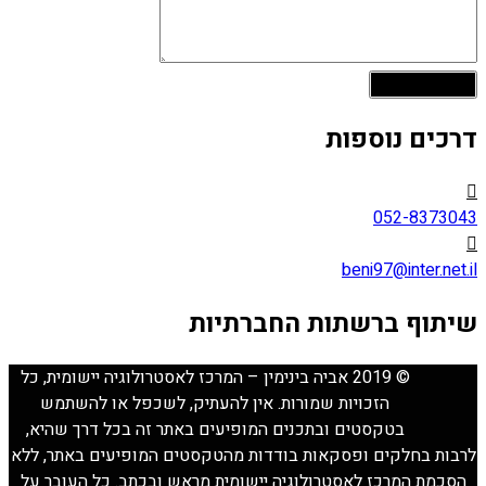
דרכים נוספות
052-8373043
beni97@inter.net.il
שיתוף ברשתות החברתיות
© 2019 אביה בינימין – המרכז לאסטרולוגיה יישומית, כל
הזכויות שמורות. אין להעתיק, לשכפל או להשתמש
בטקסטים ובתכנים המופיעים באתר זה בכל דרך שהיא,
לרבות בחלקים ופסקאות בודדות מהטקסטים המופיעים באתר, ללא
הסכמת המרכז לאסטרולוגיה יישומית מראש ובכתב. כל העובר על