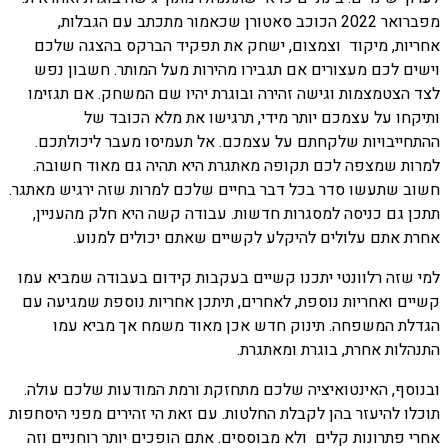
מפברואר 2022 הכוכב סאטורן שכאמור מתכתב עם הגבלות,
אחריות, מיקוד וצמצום, ישחק את תפקיד הברקס בהצגה שלכם
וישים לכם מעצורים אם תגבירו מהירות מעל המותר. חשבון נפש
לצד הצטמצמות וגישה זהירה ובוגרת יהיו שם המשחק. אם תגזימו
ותיקחו על עצמכם יותר מידי, תרגישו את מלא הכובד של
ההתחייבויות שלקחתם על עצמכם. אל תעמיסו מעבר ליכולתכם.
למרות שמצפה לכם תקופה מאתגרת היא תהיה גם מאוד חשובה.
חשוב שתעשו סדר בכל דבר בחיים שלכם למרות שזה ירגיש מאתגר.
תתכן גם כניסה למסגרות חדשות. עבודה קשה היא חלק מהעניין,
אחרת אתם עלולים להיקלע לקשיים שאתם יכולים למנוע.
למי שזה רלוונטי יתכנו קשיים בעקבות קידום בעבודה שמביא עמו
קשיים ואחריות נוספת, לאחרים, תיתכן אחריות נוספת שמגיעה עם
הגדלת המשפחה. תינוק חדש אכן מאוד משמח אך מביא עמו
התנהלות אחרת, בוגרת ומאתגרת.
ובנוסף, האינטואיציה שלכם מתחזקת ורמת המודעות שלכם עולה.
תוכלו להיעזר בהן לקבלת החלטות. עם זאת הי זהירים מפני היסחפות
אחרי פתרונות קלים ולא מבוססים. אתם הופכים יותר רוחניים וזה