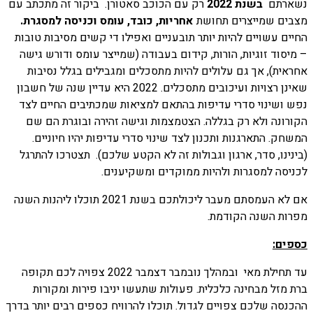
נשארתם
בשנת 2022
רק עם הכוכב סאטורן. ביקור זה מתכתב עם
מצבים שמייצרים תחושת
אחריות, כובד, עומס וכניסה למסגרת.
החיים עשויים להיות יותר תובעניים ואפילו די קשים מסיבות טובות
– מיסוד זוגיות, הורות, קידום בעבודה (שמייצר עומס ודורש גישה
אחראית), אך גם עלולים להיות מתסכלים ומגבילים בגלל נסיבות
שאינן רצויות ועיכובים מתסכלים. 2022 היא עדיין שנה של חשבון
נפש ושינוי סדרי עדיפות בהתאם למציאות שמכתיבים החיים לצד
הקורונה ולא רק בגללה. הצטמצמות וגישה זהירה ובוגרת הם שם
המשחק. התארגנות ותכנון לצד שינוי סדרי עדיפות יהיו חיוניים.
(בינינו, סדר, ארגון וגבולות זה לא הקטע שלכם). תצטרכו להתרגל
לכניסה למסגרות ולהיות ממוקדים ומשקיענים.
אם לא העמסתם מעבר ליכולתכם בשנת 2021 תוכלו ליהנות השנה
מפרות השנה הקודמת.
כספים:
עד תחילת מאי ובמהלך נובמבר דצמבר 2022 צפויה לכם תקופה
ברת מזל מבחינה כלכלית. פעולות שתעשו יניבו פירות ומקורות
ההכנסה שלכם צפויים לגדול. תוכלו להרוויח כספים רבים יותר בדרך