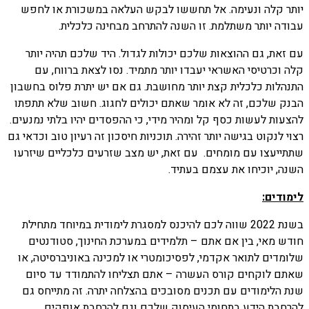
יותר קלה ונעימה. אל תחששו לבקש העלאה במשכורת או לחפש
עבודה יותר משתלמת. זו השנה להתרחב מבחינה כלכלית.
עם זאת, גם ההוצאות שלכם יכולות לגדול. היד שלכם תהיה יותר
קלה וכרטיסי האשראי יעבדו יותר מתמיד. נסו לצאת ברווח, עם
התנהלות כלכלית קצת יותר מחושבת. גם אם יש יתרת פלוס בחשבון
הבנק שלכם, זה לא אומר שאתם יכולים לחגוג. חשוב שלא תתפתו
להצעות לעשות כסף קל ומהיר מידי, כי ההפסדים יהיו בלתי נמנעים.
רצוי לנקוט בגישה יותר זהירה. תוכניות חיסכון זה רעיון טוב וכדאי גם
שתתייעצו עם מומחים. עם זאת, יש מצב שזרעים כלכליים שיזרעו
השנה, יוכיחו את עצמם בעתיד.
לימודים:
בשנת 2022 שווה לכם להיכנס למסגרת לימודית במיוחד מתחילת
חודש מאי, בין אם אתם – תלמידים במערכת החינוך, סטודנטים
שלומדים לתואר אקדמי, לפסיכומטרי או למכינה באוניברסיטה, או
שאתם לוקחים קורס העשרה – אתם תצליחו להתמודד עד סיום
שנת הלימודים עם תכנים מסובכים בהצלחה יתרה. זה מתייחס גם
להרחבת הידע בתחומי העיסוק שלכם וגם להרחבת אופקים