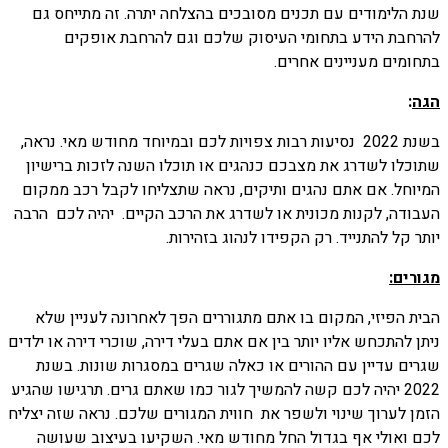
שנת הלימודים עם תכנים מסובכים בהצלחה יתרה. זה מתייחס גם
להרחבת הידע בתחומי העיסוק שלכם וגם להרחבת אופקים
בתחומים מעניינים אחרים.
הגה
:
בשנת 2022 נסיעות רבות צפויות לכם ובמיוחד מחודש מאי. נראה,
שתוכלו לשדרג את מצבכם כנהגים או תוכלו השנה לזכות ברישיון
המיוחל. אם אתם נהגים ותיקים, נראה שתצליחו לקבל רכב ממקום
העבודה, לקנות מכונית או לשדרג את הרכב הקיים. יהיה לכם הרבה
יותר קל להתנייד. רק הקפידו לנהוג בזהירות.
מגורים:
הבית הפיזי, המקום בו אתם מתגוררים הפך לאחרונה לעניין שלא
ניתן להתכחש אליו יותר בין אם אתם בעלי דירה, שוכרי דירה או ילדים
שגרים עדיין עם ההורים או כאלה שגרים במסגרות שונות. בשנת
2022 יהיה לכם קשה להמשיך לגור כמו שאתם גרים. תרגישו שהגיע
הזמן לערוך שינוי ולשפר את חווית המגורים שלכם. נראה שזה יצליח
לכם ואולי אף בגדול החל מחודש מאי. השקיעו בעיצוב שעושה