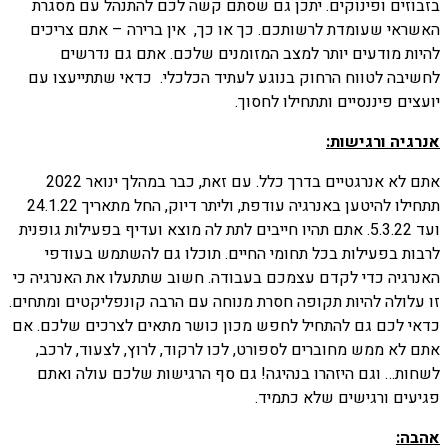
בזבוזים ופינוקים. יתכן גם שסתם קשה לכם להתנהל עם מסגרת
האשראי שעומדת לרשותכם. כך או כך, אין ברירה – אתם צריכים
להיות מודעים יותר למצב המזומנים שלכם. אתם גם נדרשים
לחשיבה לטווח הרחוק בנוגע לעתיד הכלכלי. כדאי שתתייעצו עם
יועצים פיננסיים ותתחילו לחסוך.
אנרגיה ורגישות:
אתם לא אנרגטיים בדרך כלל. עם זאת, כבר במהלך ינואר 2022
תתחילו להיטען באנרגיה עודפת, וליתר דיוק, החל מתאריך 24.1.22
ועד 5.3.22. אתם תהיו חייבים לתת לה מוצא ועדיף בפעילות גופנית
לרבות בפעילות בכל תחומי החיים. תוכלו גם להשתמש בעודפי
האנרגיה כדי לקדם עצמכם בעבודה. חשוב שתתעלו את האנרגיה כי
זו עלולה להיות תקופה חסרת מנוחה עם הרבה קונפליקטים ומתחים.
כדאי לכם גם להתחיל לחפש מכון כושר מתאים לצרכים שלכם. אם
אתם לא ממש מחוברים לספורט, לכו לרקוד, לרוץ, לצעוד, לרכב,
לשחות… וגם היזהרו בנהיגה! גם סף הרגישות שלכם עולה ואתם
פגיעים ורגישים שלא כתמיד.
אהבה: