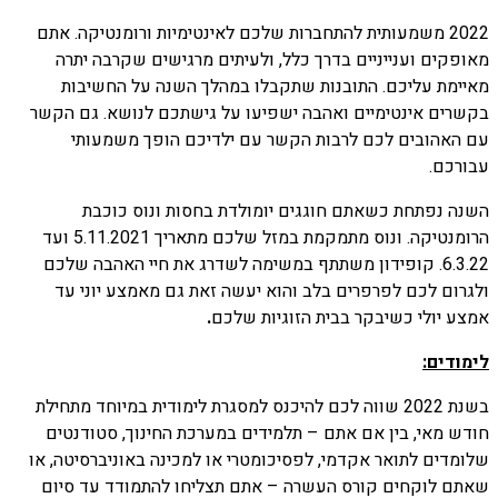
2022 משמעותית להתחברות שלכם לאינטימיות ורומנטיקה. אתם
מאופקים וענייניים בדרך כלל, ולעיתים מרגישים שקרבה יתרה
מאיימת עליכם. התובנות שתקבלו במהלך השנה על החשיבות
בקשרים אינטימיים ואהבה ישפיעו על גישתכם לנושא. גם הקשר
עם האהובים לכם לרבות הקשר עם ילדיכם הופך משמעותי
עבורכם.
השנה נפתחת כשאתם חוגגים יומולדת בחסות ונוס כוכבת
הרומנטיקה. ונוס מתמקמת במזל שלכם מתאריך 5.11.2021 ועד
6.3.22. קופידון משתתף במשימה לשדרג את חיי האהבה שלכם
ולגרום לכם לפרפרים בלב והוא יעשה זאת גם מאמצע יוני עד
אמצע יולי כשיבקר בבית הזוגיות שלכם
.
לימודים:
בשנת 2022 שווה לכם להיכנס למסגרת לימודית במיוחד מתחילת
חודש מאי, בין אם אתם – תלמידים במערכת החינוך, סטודנטים
שלומדים לתואר אקדמי, לפסיכומטרי או למכינה באוניברסיטה, או
שאתם לוקחים קורס העשרה – אתם תצליחו להתמודד עד סיום