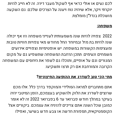
לכם נעים או אולי כדאי אף לשקול מעבר דירה. זה לא חייב להיות
יוקרתי ויקר, אלא שיהיה נוח ויענה על הצרכים שלכם. גם השקעה
מושכלת בנדל"ן מומלצת.
משפחה:
2022 צפויה להיות שנה משמעותית לענייני משפחה וזו אף יכולה
שנה להיות בת מזל ובמיוחד החל מחודש מאי צפויות חוויות טובות
ומעצימות הקשורות במשפחה. יש אופטימיות וצפויים אירועים
משמחים ונעימים. תתכן הרחבת המשפחה שתשפיע גם על מקום
המגורים וגם על אופיים, ותוכלו גם לשפר את היחסים עם המשפחה
הקרובה והמורחבת אם רק תרצו ותשקיעו.
מתי הכי טוב לשדרג את ההופעה החיצונית
?
אתם מתחברים למראה הסולידי והמוקפד בדרך כלל. אלו מכם
שרוצים לשדרג את הלוק ולהשקיע בעצמכם, הזמן המיטבי יהיה
בעיקר במהלך חודש פברואר עד 6 בפברואר 2022 זה לא אומר
כמובן שכל השנה אתם צריכים להזניח את עצמכם. ביקורים אצל
הקוסמטיקאית, תספורת חדשה או צבע חדש בשיער, ואפילו