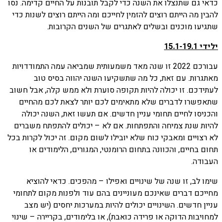
כדאי גם שתנצלו את השנה כדי לקבל תובנות על החיים קדימה. נסו
להבין מה הייתם רוצים להזמין לחייכם ומה הייתם רוצים לשנות כדי
שתגיעו מוכנים ובשלים לאתגרים של השנים הקרובות.
ילידי 15.1-19.1
עבורכם 2022 זו שנה מאד משמעותית שמביאה עמה התמודדויות
מאתגרות. עם זאת, כל מה שתשקיעו השנה יהווה בסיס טוב
לעתידכם. זו יכולה להיות תקופה סוערת ולא ממש קלה, אבל חשוב
שתאפשרו לדברים שלא מתאימים לכם יותר לצאת לכם מהחיים
והכניסו לחיים תחומי עניין חדשים. אם תעשו זאת, השנה יכולה
להיות שנת צמיחה והתפתחות. אם לא – יכולים להתפתח משברים
לא רצויים ומאבקי כוח שלא יובילו לשום מקום. זה יכול לקרות בכל
תחום בחיים, והכוונה בתחום הרומנטי, המגורים, הלימודים או
העבודה.
שימו לב, זו שנה של שינויים ואפילו – מהפכים. כדאי להוציא
מחייכם דברים שאינכם מעוניינים בהם עוד ולפנות מקום לתחומי
עניין חדשים. השינויים יכולים להיות במערכות יחסים (יש מצב
למחויבות הדוקה או פרידה כואבת), או בלימודים, בקריירה – שינוי