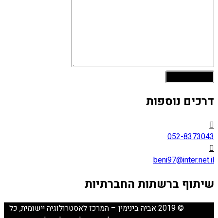
דרכים נוספות
052-8373043
beni97@inter.net.il
שיתוף ברשתות החברתיות
© 2019 אביה בינימין – המרכז לאסטרולוגיה יישומית, כל