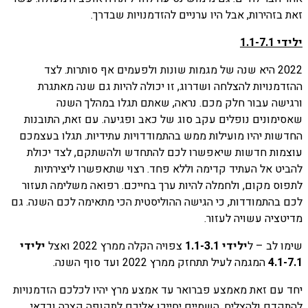
זאת בזהירות, אבל היו ערניים להזדמנויות שבדרך.
ילידי 1.1-7.1
2022 היא שנה של מגמות שונות ולפעמים אף סותרות. לצד
ההזדמנויות להצלחה ושדרוג, זו יכולה להיות גם שנה מאתגרת
ורגישה עבור חלק מכם. נראה, שאתם תגלו במהלך השנה
שאסימונים נופלים עקב סוג של כאב ופגיעה. עם זאת, התובנות
החדשות יהיו מועילות ממש בהתמודדויות עתידיות. תגלו בעצמכם
עוצמות חדשות שיאפשרו לכם להתחדש ולהשתקם, לצד יכולת
להביט אל העתיד קדימה וללא פחד. רצוי שתאפשרו ליצירתיות
לתפוס מקום, ולחמלה להיות ערך בחייכם. רפואה משלימה תעזור
לכם בהתמודדות, כי הגישה ההוליסטית הכי מתאימה לכם השנה. גם
מדיטציה עשויה לעזור.
שימו לב – ל
ילידי 1.1-3.1
צפויה הקלה ממרץ 2022 ואצל
ילידי
4.1-7.1
המגמה לעיל תתחזק ממרץ 2022 ועד סוף השנה.
יחד עם זאת מאמצע פברואר עד אמצע מרץ יהיו לכלכם הזדמנויות
להתקדם ולהצליח. השמיים יחייכו אליכם לתקופה קצרה וכדאי