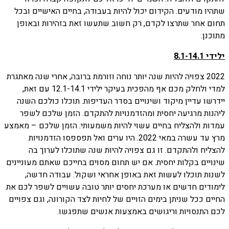
שתהיו מודעים. הקידום יכול להיות בעבודה, בחיים האישיים ובכל
תחום אחר שתרצו לקדם, רק חשוב שתעשו זאת בזהירות ובאופן
מתוכנן.
ילידי 8.1-14.1
2022 צפויה להיות שנה יותר נוחה וזורמת ברובה, אחרי שנה מאתגרת
למדי ולחלק מכם אף מהפכית בעיקר ילידי 12.1-14.1 עם זאת,
יידרשו עדיין מיקוד ושינויים בסדר העדיפות. תוכלו כולכם השנה
ליהנות מרגיעה יחסית ומהזדמנויות להתקדם. הזמן שלכם לשפר
עמדות ולהצליח בחיים עשוי להיות משמעותי. הזמן שלכם – מאמצע
מרץ עד עשרה במאי 2022. היו ערים ואל תפספסו הזדמנויות
להצליח ולהתקדם. זו גם צפויה להיות שנה שתוכלו לערוך בה
שינויים בקלות יחסית. אם יש תחום מסוים בחייכם שאתם מעוניינים
לשנות תוכלו לעשות זאת באופן אחראי ושקול. עבודה חדשה,
לימודים חדשים או מערכת יחסים יותר טובה עשויים לשפר לכם את
החיים ככל שניתן בימים הזויים של לחיות לצד הקורונה, וגם צפויים
לכם התנסויות וריגושים באמצעות אנשים שתפגשו.