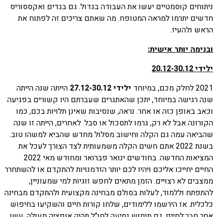
ניתוחים קוסמטיים יעשו את העבודה בגדול. גם בגדים ואקססוריס
חדשים יתרמו למראה המטופח. מה שאתם צריכים זה לפתוח את
הראש ולהעיז.
ובנימה יותר אישית:
ילידי 20.12-30.12
2021 לחלק מכם, במיוחד
ילידי 27.12-30.12
הייתה שנה הייתה
שנה רגישה במיוחד, יתכן שהאתגרים שעברתם היו קשורים בפגיעה
וכאב באופן כזה או אחר. נראה, שנסיבות שאינן תלויות בכם, כמו
הקורונה אבל לא רק, גרמו לתסכול או סבל. לאחרים, הייתה זו שנה
שהביאה עמה גם הקלה וחישוב מסלול מחדש שהביא למשהו טוב.
בשנת 2022 אתם חשים הקלה משמעותית לצד הצורך לעכל את
המציאות החדשה. בחודשים ינואר פברואר ומחודש מאי 2022
החיים יחייכו אליכם ויהיו לכם יותר הזדמנויות להתקדם או להשתחרר
ממצבים לא רצויים. הזמן מתאים לחפש זוגיות למי שמעוניין,
להתפתח וללמוד, לעלות בסולם מבחינה מקצועית ולהתקדם מבחינה
כלכלית. אז הירשמו ללימודים, שלחו קורות חיים והשקיעו בחיפוש
אחר חבר לחיים. גם מימוש נסיעה לחו"ל תהיה אופציה מעולה. עשו