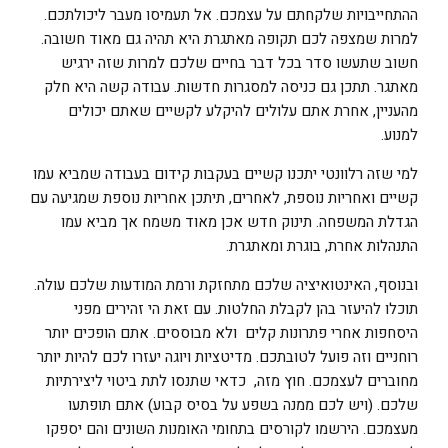
ההתחייבויות שלקחתם על עצמכם. אל תעמיסו מעבר ליכולתכם.
למרות שמצפה לכם תקופה מאתגרת היא תהיה גם מאוד חשובה.
חשוב שתעשו סדר בכל דבר בחיים שלכם למרות שזה ירגיש
מאתגר. תתכן גם כניסה למסגרות חדשות. עבודה קשה היא חלק
מהעניין, אחרת אתם עלולים להיקלע לקשיים שאתם יכולים
למנוע.
למי שזה רלוונטי יתכנו קשיים בעקבות קידום בעבודה שמביא עמו
קשיים ואחריות נוספת, לאחרים, תיתכן אחריות נוספת שמגיעה עם
הגדלת המשפחה. תינוק חדש אכן מאוד משמח אך מביא עמו
התנהלות אחרת, בוגרת ומאתגרת.
ובנוסף, האינטואיציה שלכם מתחזקת ורמת המודעות שלכם עולה.
תוכלו להיעזר בהן לקבלת החלטות. עם זאת הי זהירים מפני
היסחפות אחרי פתרונות קלים ולא מבוססים. אתם הופכים יותר
רוחניים וזה פועל לטובתכם. מדיטציות ויוגה יעזרו לכם להיות יותר
מחוברים לעצמכם. חוץ מזה, כדאי שתנסו לתת ביטוי ליצירתיות
שלכם. (ויש לכם ממנה בשפע על בסיס קבוע) אתם תופתעו
מעצמכם. הירשמו לקורסים בתחומי האומנות השונים והם יספקו