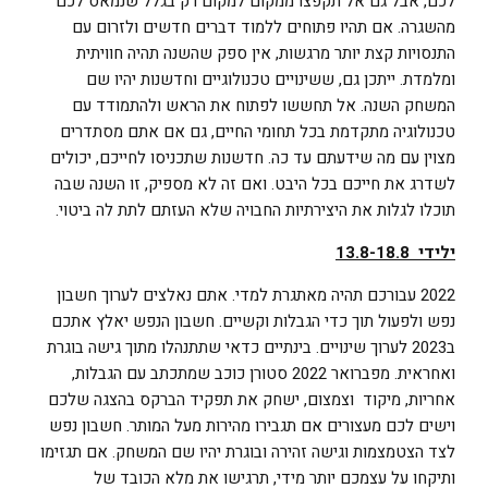
לכם, אבל גם אל תקפצו ממקום למקום רק בגלל שנמאס לכם
מהשגרה. אם תהיו פתוחים ללמוד דברים חדשים ולזרום עם
התנסויות קצת יותר מרגשות, אין ספק שהשנה תהיה חוויתית
ומלמדת. ייתכן גם, ששינויים טכנולוגיים וחדשנות יהיו שם
המשחק השנה. אל תחששו לפתוח את הראש ולהתמודד עם
טכנולוגיה מתקדמת בכל תחומי החיים, גם אם אתם מסתדרים
מצוין עם מה שידעתם עד כה. חדשנות שתכניסו לחייכם, יכולים
לשדרג את חייכם בכל היבט. ואם זה לא מספיק, זו השנה שבה
תוכלו לגלות את היצירתיות החבויה שלא העזתם לתת לה ביטוי.
ילידי 13.8-18.8
2022 עבורכם תהיה מאתגרת למדי. אתם נאלצים לערוך חשבון
נפש ולפעול תוך כדי הגבלות וקשיים. חשבון הנפש יאלץ אתכם
ב2023 לערוך שינויים. בינתיים כדאי שתתנהלו מתוך גישה בוגרת
ואחראית. מפברואר 2022 סטורן כוכב שמתכתב עם הגבלות,
אחריות, מיקוד וצמצום, ישחק את תפקיד הברקס בהצגה שלכם
וישים לכם מעצורים אם תגבירו מהירות מעל המותר. חשבון נפש
לצד הצטמצמות וגישה זהירה ובוגרת יהיו שם המשחק. אם תגזימו
ותיקחו על עצמכם יותר מידי, תרגישו את מלא הכובד של