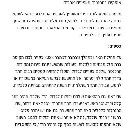
אופקים בתחומים מעניינים אחרים.
מי מכם שלא לומד ופנוי ומעוניין להעשיר את הידע, כדאי לשקול
כניסה למסגרת לימודים כלשהי, פורמאלית וגם שאינה כזו הזמן
מתאים במיוחד בשבילכם. קורסים והרצאות בתחומים חדשים
יוסיפו עניין וידע לחייכם.
כספים:
עד תחילת מאי ובמהלך נובמבר דצמבר 2022 צפויה לכם תקופה
ברת מזל מבחינה כלכלית. פעולות שתעשו יניבו פירות ומקורות
ההכנסה שלכם צפויים לגדול. תוכלו להרוויח כספים רבים יותר
בדרך יותר קלה ונעימה. אל תחששו לבקש העלאה במשכורת או
לחפש עבודה יותר משתלמת. זו השנה להתרחב מבחינה כלכלית.
עם זאת, גם ההוצאות שלכם יכולות לגדול. היד שלכם תהיה יותר
קלה וכרטיסי האשראי יעבדו יותר מתמיד. נסו לצאת ברווח, עם
התנהלות כלכלית קצת יותר מחושבת. גם אם יש יתרת פלוס
בחשבון הבנק שלכם, זה לא אומר שאתם יכולים לחגוג. חשוב
שלא תתפתו להצעות לעשות כסף קל ומהיר מידי, כי ההפסדים