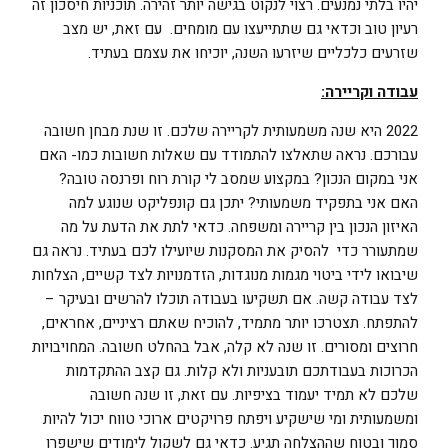
יהיו בלתי נמנעים. רצוי לנקוט בגישה יותר זהירה. תוכניות חיסכון זה
רעיון טוב וכדאי גם שתתייעצו עם מומחים. עם זאת, יש מצב
שזרעים כלכליים שיזרעו השנה, יוכיחו את עצמם בעתיד.
עבודה וקריירה:
2022 היא שנה משמעותית לקריירה שלכם. זו שנת מבחן חשובה
עבורכם. נראה שתאלצו להתמודד עם שאלות חשובות כמו- האם
אני במקום הנכון? במקצוע שמסב לי קורת רוח ופרנסה טובה?
האם אני בתפקיד משמעותי? יתכן גם קונפליקט שנוגע למה
האיזון הנכון בין קריירה ומשפחה. כדאי לתת את הדעת על מה
שמתעורר כדי להסיק את המסקנות שיועילו לכם בעתיד. נראה גם
שיבואו לידי ביטוי מגמות מנוגדות, הזדמנויות לצד קשיים, הצלחות
לצד עבודה קשה. אם תשקיעו בעבודה תוכלו להרשים ובעיקר –
להתפתח. תצטרכו יותר מתמיד, להוכיח שאתם רציניים, אחראים,
חרוצים ומסורים. זו שנה לא קלה, אבל בהחלט חשובה. המחויבויות
הכרוכות בעבודתכם תובעניות ולא קלות. גם קצב ההתקדמות
שלכם לא תמיד יעמוד בציפיות. עם זאת, זו שנה חשובה
ומשמעותית ומי שישקיע ויפתח פרויקטים ארוכי טווח יכול להיות
סמוך ובטוח שההצלחה תגיע. כדאי גם לשקול לימודים שישפרו