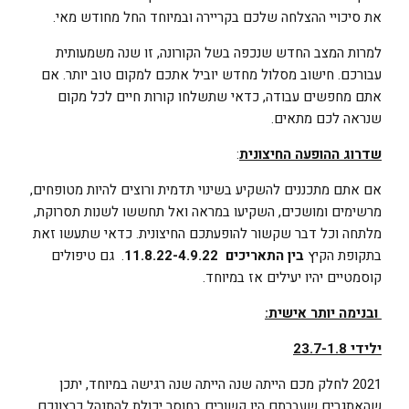
את סיכויי ההצלחה שלכם בקריירה ובמיוחד החל מחודש מאי.
למרות המצב החדש שנכפה בשל הקורונה, זו שנה משמעותית
עבורכם. חישוב מסלול מחדש יוביל אתכם למקום טוב יותר. אם
אתם מחפשים עבודה, כדאי שתשלחו קורות חיים לכל מקום
שנראה לכם מתאים.
שדרוג ההופעה החיצונית
:
אם אתם מתכננים להשקיע בשינוי תדמית ורוצים להיות מטופחים,
מרשימים ומושכים, השקיעו במראה ואל תחששו לשנות תסרוקת,
מלתחה וכל דבר שקשור להופעתכם החיצונית. כדאי שתעשו זאת
בתקופת הקיץ
בין התאריכים 11.8.22-4.9.22
. גם טיפולים
קוסמטיים יהיו יעילים אז במיוחד.
ובנימה יותר אישית:
ילידי 23.7-1.8
2021 לחלק מכם הייתה שנה הייתה שנה רגישה במיוחד, יתכן
שהאתגרים שעברתם היו קשורים בחוסר יכולת להתנהל כרצונכם.