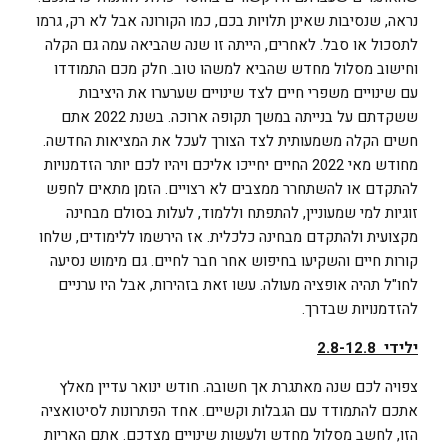
נראה, שנסיבות שאינן תלויות בכם, כמו הקורונה אבל לא רק, גרמו
לתסכול או סבל. לאחרים, הייתה זו שנה שהביאה עמה גם הקלה
וחישוב מסלול מחדש שהביא למשהו טוב. חלק מכם התמודדו
עם שינויים משפרי חיים לצד שינויים שערערו את היציבות
ששקדתם על בנייתה במשך תקופה ארוכה. בשנת 2022 אתם
חשים הקלה משמעותית לצד הצורך לעכל את המציאות החדשה.
מחודש מאי 2022 החיים יחייכו אליכם ויהיו לכם יותר הזדמנויות
להתקדם או להשתחרר ממצבים לא רצויים. הזמן מתאים לחפש
זוגיות למי שמעוניין, להתפתח וללמוד, לעלות בסולם מבחינה
מקצועית ולהתקדם מבחינה כלכלית. אז הירשמו ללימודים, שלחו
קורות חיים והשקיעו בחיפוש אחר חבר לחיים. גם מימוש נסיעה
לחו"ל תהיה אופציה מעולה. עשו זאת בזהירות, אבל היו ערניים
להזדמנויות שבדרך.
ילידי 2.8-12.8
צפויה לכם שנה מאתגרת אך חשובה. חודש ינואר עדיין מאלץ
אתכם להתמודד עם הגבלות וקשיים. אחד הפתרונות לסיטואציה
הזו, לחשב מסלול מחדש ולעשות שינויים מצדכם. אתם האריות