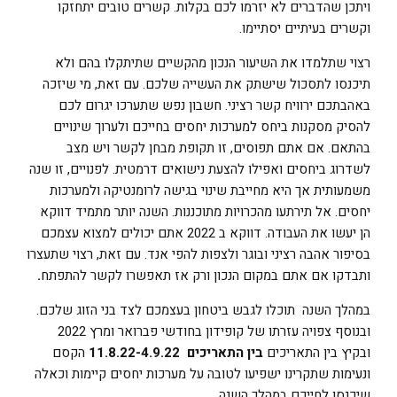
ויתכן שהדברים לא יזרמו לכם בקלות. קשרים טובים יתחזקו
וקשרים בעיתיים יסתיימו.
רצוי שתלמדו את השיעור הנכון מהקשיים שתיתקלו בהם ולא
תיכנסו לתסכול שישתק את העשייה שלכם. עם זאת, מי שיזכה
באהבתכם ירוויח קשר רציני. חשבון נפש שתערכו יגרום לכם
להסיק מסקנות ביחס למערכות יחסים בחייכם ולערוך שינויים
בהתאם. אם אתם תפוסים, זו תקופת מבחן לקשר ויש מצב
לשדרוג ביחסים ואפילו להצעת נישואים דרמטית. לפנויים, זו שנה
משמעותית אך היא מחייבת שינוי בגישה לרומנטיקה ולמערכות
יחסים. אל תירתעו מהכרויות מתוכננות. השנה יותר מתמיד דווקא
הן יעשו את העבודה. דווקא ב 2022 אתם יכולים למצוא עצמכם
בסיפור אהבה רציני ובוגר ולצפות להפי אנד. עם זאת, רצוי שתעצרו
ותבדקו אם אתם במקום הנכון ורק אז תאפשרו לקשר להתפתח
.
במהלך השנה תוכלו לגבש ביטחון בעצמכם לצד בני הזוג שלכם.
ובנוסף צפויה עזרתו של קופידון בחודשי פברואר ומרץ 2022
ובקיץ בין התאריכים
בין התאריכים 11.8.22-4.9.22
הקסם
ונעימות שתקרינו ישפיעו לטובה על מערכות יחסים קיימות וכאלה
שיכנסו לחייכם במהלך השנה