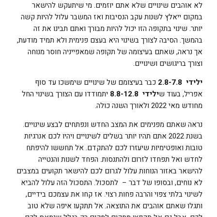
לא אוהבים שינויים שלא אתם יוזמים. מי שיתעקש להישאר
במקום ייאלץ לשנות עקב הנסיבות ואז המשבר עלול להיות קשה
יותר. שינוי בתקופה הזו יכול להיות מבורך ואתם תבינו את זה
בהמשך. הסיבה לצורך בשינוי היא בעצם פנימית ולא תמיד מודעת,
אך נראה, שאתם בעיצומה של תקופה שמאפייניה חוסר מנוחה
וצורך בריגושים ושינויים.
ילידי 2.8-7.8
כבר בעיצומם של שינויים שימשכו עד סוף
אפריל, בעוד ש
ילידי 8.8-12.8
יתמודדו עם הצורך בשינוי החל
מחודש מאי 2022 ולאורך השנה כולה.
נראה שאתם מפנימים את המצב החדש ונפתחים לבצע שינויים.
בשנת 2022 אתם תהיו יותר בשלים לשינויים ויהיו לכם אנרגיות
טובות ואופטימיות שיעזרו לכם להתקדם. אל תחששו להיפתח
לחדש ואל תפחדו לזרום ולהתנסות. הפחד לשנות והנטייה
להישאר באזור הנוחות עלול לגרום לכם להישאר תקועים במצבים
לא נוחים, ובסופו של דבר – לתסכול. התסכול הזה עלול להביא
לשינוי בלתי צפוי והרבה פחות רצוי. אז קחו את עצמכם בידיים,
ותגלו שאתם אוהבים את התוצאה. אל תתקעו איפה שלא טוב