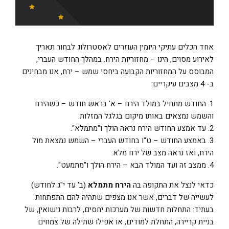
אחד הכלים עתיקי היומין העוזרים לאסטרולוג לבחור תאריך
לאירוע מסוים, הינו – מחזוריות הירח. במהלך החודש העברי,
המבוסס על המחזוריות הקבועה ביחסי שמש – ירח, אנו מבחינים
ב- 4 מצבים עיקריים:
1. החודש מתחיל במולד הירח – א' בראש חודש – כשהירח
והשמש נמצאים באותו מיקום בגלגל המזלות.
2. עד אמצע החודש הירח נראה הולך ו"מתמלא".
3. באמצע החודש – ט"ו בחודש העברי – השמש נמצאת מול
הירח, ואז נראה מצב של ירח מלא.
4. ממצב זה ועד המולד הבא – הירח הולך ו"מתמעט".
כדאי לנצל את התקופה בה
הירח מתמלא
(ב' עד י"ג לחודש)
לעשייה של דברים, אשר אנו מצפים שתהיה להם התפתחות
בעתיד: התחלות חדשות של מערכות יחסים, לרבות נישואין, של
בניית קריירה, התחלת למודים, או אפילו שתילה של צמחים