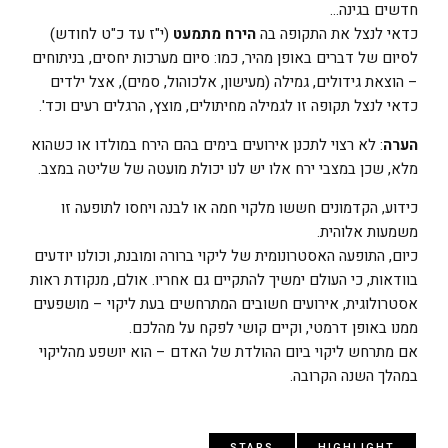
חדשים בגינה…
כדאי לנצל את התקופה בה
הירח מתמעט
(י"ז עד כ"ט לחודש)
לסיום של דברים באופן מהיר, כמו: סיום מערכות יחסים, בניתוחים
– הוצאת גידולים, גמילה (מעישון, אלכוהול, סמים), אצל ילדים
כדאי לנצל תקופה זו לגמילה מחיתולים, מוצץ, הרגלים רעים וכד'.
הערה
: לא רצוי לתכנן אירועים בימים בהם הירח במולדו או כשהוא
מלא, שכן במצבי ירח אלו יש לנו יכולת מועטה של שליטה במצב.
כידוע, הקדמונים חששו מלקוי חמה או לבנה ויחסו לתופעה זו
משמעות אלוהית.
כיום, התופעה האסטרונומית של ליקוי ברורה ומובנת, וכולנו יודעים
בוודאות, כי העולם ימשיך להתקיים גם אחריו. אולם, מנקודת ראות
אסטרולוגית, אירועים חשובים המתרחשים בעת ליקוי – מושפעים
ממנו באופן דרמטי, וקיים קושי לפקח על מהלכם.
אם מתרחש ליקוי ביום ההולדת של האדם – הוא יושפע מהליקוי
במהלך השנה הקרובה.
STARS
HIGHLIGHT