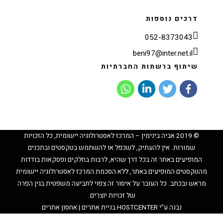
דרכים נוספות
052-8373043
beni97@inter.net.il
שיתוף ברשתות החברתיות
© 2019 אביה בינימין – המרכז לאסטרולוגיה יישומית, כל הזכויות
שמורות. אין להעתיק, לשכפל או להשתמש בטקסטים ובתכנים
המופיעים באתר זה בכל דרך שהיא, לרבות בחלקים ופסקאות בודדות
מהטקסטים המופיעים באתר, ללא הסכמת המרכז לאסטרולוגיה יישומית
מראש ובכתב. כל העובר על איסור זה צפוי לתביעה משפטית בגין הפרה
של זכויות יוצרים.
נבנה ע"י
HOSTCENTER
בניית אתרים | אחסון אתרים