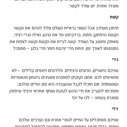
משדר אחרת. יש עתיד לקשר.
קשת
תיתכן משיכה אבל השוני בראיית העולם עלול להרוס את הקשר.
הקשת הרפתקן, פתוח, ברדקיסט וחי את הרגע, ואילו הגדי רציני,
מאופק וחושב על העתיד. קשה לביית את הקשת וקשה לצפות את
התנהגותו לאורך זמן. פחות מדי יציבות ויותר מדי בלגן – מתסכל.
גדי
שניכם הישגיים, חרוצים ורציניים. פלירטים ויחסים קלילים – לא
מתאימים לכם. אתם זקוקים למסגרת ומשיגים ביטחון מהאחריות
המשותפת. אם תוכלו לקבל שהעבודה היא סם החיים שלכם,
ותסכימו להקריב את חיי הרגש לטובת שותף אחראי ורציני שיספק
מסגרת בטוחה – לכו על זה!
דלי
שניכם מסתכלים על החיים לגמרי אחרת וגם הצרכים שלכם
שונים. הדלי מקורי, עצמאי ומפתיע, מתקשה להסתגל למסגרות