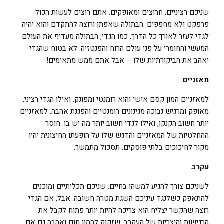
שניכם רציניים, חרוצים ומאופקים. אתם רוצים לעשות הכול
פרפקט ולא מחפפים. הבתולה שאפתן ורוצה להתקדם והוא יהיה
לגדי לעזר לאורך כל הדרך. כמו הגדי, הבתולה מעדיף את העולם
המעשי והחומרי על פני עולם הרוח והפנטזיה. לא בטוח שהגדי
יאהב את הביקורתיות שלו – אבל אתם ממש מתאימים!
מאזניים
למאזניים המון קסם אישי והוא רומנטי ומפונק. ואילו הגדי רציני,
מאופק ומרגיש נבוכה מגינונים רומנטיים והפגנת אהבה. למאזניים
יותר חשוב הקנקן, ואילו לגדי חשוב יותר מה יש בו. חוסר
ההחלטיות של המאזניים והדגש שלו על הופעתו החיצונית יהיו
מקור לחיכוכים בלתי פוסקים. תסכול מתמשך.
עקרב
לשניכם צורך להגיע למשהו בחיים. שניכם תכליתיים ומוכנים
להתאפק כשלנגד עיניכם השגת מטרה חשובה. אבל, אם הגדי
רוצה שהקשר יצליח הוא צריכה להיות יותר פתוח לקבל את
הרגישות והיצריות של העקרב, שזקוק להמון חום ואהבה גם אם