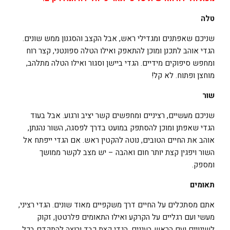
טלה
שניכם שאפתנים ומגדילי ראש, אבל הקצב והסגנון ממש שונים.
הגדי אוהב לתכנן ומוכן להתאפק ואילו הטלה ספונטני, קצר רוח
ומחפש סיפוקים מידיים. הגדי ביישן וסגור ואילו הטלה מתלהב,
מוחצן ופתוח. לא קל!
שור
שניכם מעשיים, רציניים ומחפשים קשר יציב ורגוע. אבל בעוד
הגדי שאפתן ומוכן להסתפק במועט בדרך לפסגה, השור נהנתן,
אוהב את החיים הטובים, נוטה להקטין ראש. אם הגדי ייפתח אל
השור ויפגין קצת יותר חום ואהבה – יש מצב לקשר ממושך
ומספק.
תאומים
אתם מסתכלים על החיים דרך משקפיים מאוד שונים. הגדי רציני,
מעשי ועם רגליים על הקרקע ואילו התאומים פלרטטן, זקוק
לשינויים ועם הראש בעננים. הגדי קצת כבד ורוצה להתקדם בכל