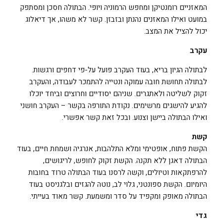
המאזניים רומנטיקן ומחפש הרמוניה ויופי. הבתולה חסכן ומסתפק
במועט ואילו המאזנים נהנתן ובזבזן. קשר לא משהו, אך דיאלוג
יכול להציל את המצב.
עקרב
לבתולה הגיון בריא, בעוד העקרב פועל על-פי דחפים ורגשות.
לבתולה תחושת חובה עמוקה ונטייה להתמכר לעבודה, והעקרב
זקוק לשליטה ולאתגרים. שניהם יסודיים וחרוצים וביחד יוכלו
להגיע להישגים מרשימים. נקודת התורפה בקשר – העקרב חושני
ואילו הבתולה ביישן וצנוע. ובכל זאת קשר אפשרי.
קשת
הקשת פתוח, אופטימי ומלא התלהבות, אנרגיה ושמחת חיים, בעוד
הבתולה דאגן ללא תקנה. הקשת זקוק לחופש, לריגושים,
להרפתקאות וטיולים, וקשה לרסנו בעוד הבתולה טרוד בחובות
היומיום. הקשת ספונטני, גלוי לב, נוטה להגזים ובלגניסט בעוד
הבתולה מאופק ומקפיד על סדר ומשמעת. קשר מאוד בעייתי.
גדי