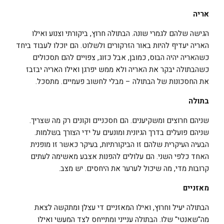
אריה
הגישה שלהם לגמרי שונה. הבתולה חרוץ, ביקורתי וצנוע ואילו
האריה יעדיף להיות באור הזרקורים ולשלוט. הם יוכלו לעבוד ביחד
כשהאריה יהיה הבוס, כמובן, אבל כזוג, צפויים להם תסכולים
כשהבתולה יבקר את האריה ולא ממש יפרגן ואילו האריה יבזבז
את החסכונות של הבתולה – מבלי לחשוב פעמיים. מתסכל.
בתולה
שניהם חרוצים ומשקיענים. הם חסכניים וקונים רק מה שצריך.
שניהם פועלים בדרך הגיונית ומונעים על ידי הצורך בשלמות.
הבעיה העיקרית שלהם זו הביקורתיות, בעיקר כאשר זו מופנית
האחד כלפי השני. הם עלולים להפנות אצבע מאשימה לעתים
קרובות מדי, מה שיכול לערער את היחסים. יש מצב.
מאזניים
הבתולה יעיל וחרוץ, ואילו המאזניים די עצלן ומתקשה לצאת
מה"שאנטי" שלו. הבתולה ענייני ומתייחס לצד המעשי ואילו