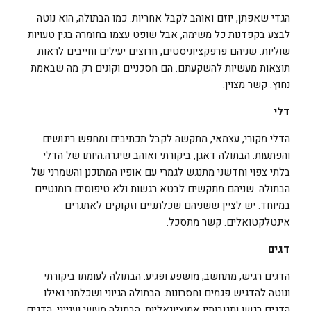
הגדי שאפתן, יוזם ואוהב לקבל אחריות. כמו הבתולה, הוא נוטה
לבצע בקפדנות כל משימה, אבל שופט עצמו בחומרה בגין טעויות
שוליות. שניהם פרפקציוניסטים, חרוצים יעילים וחייבים לראות
תוצאות מעשיות להשקעתם. הם חסכניים וקונים רק מה שבאמת
נחוץ. קשר מצוין.
דלי
הדלי מקורי, עצמאי, מתקשה לקבל תכתיבים ומחפש ריגושים
והפתעות. הבתולה דאגן, ביקורתי ואוהב שיגרה.היותו של הדלי
בלתי צפוי וחדשני מתנגש לגמרי עם אופיו המתוכנן והשמרני של
הבתולה. שניהם מתקשים לבטא רגשות ולא טיפוסים רומנטיים
במיוחד. יש לציין ששניהם שכלתניים וזקוקים לאתגרים
אינטלקטואלים. קשר מתסכל.
דגים
הדגים רגיש, מתחשב, מושפע ופגיע. הבתולה לעומתו ביקורתי
ונוטה להדגיש פגמים וחסרונות. הבתולה הגיוני ושכלתני ואילו
הדגים רגשן ותגובותיו אמוציונאליות. הבתולה מעשי וענייני, הדגים