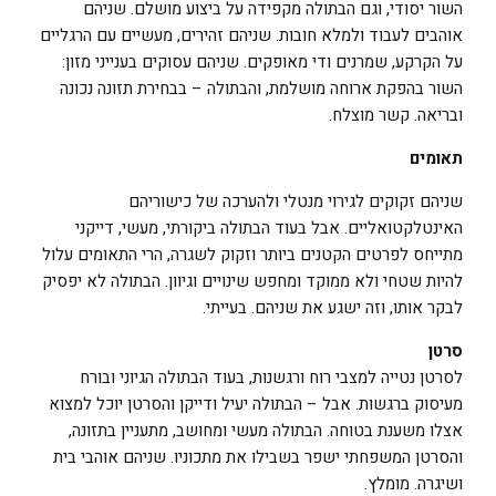
השור יסודי, וגם הבתולה מקפידה על ביצוע מושלם. שניהם
אוהבים לעבוד ולמלא חובות. שניהם זהירים, מעשיים עם הרגליים
על הקרקע, שמרנים ודי מאופקים. שניהם עסוקים בענייני מזון:
השור בהפקת ארוחה מושלמת, והבתולה – בבחירת תזונה נכונה
ובריאה. קשר מוצלח.
תאומים
שניהם זקוקים לגירוי מנטלי ולהערכה של כישוריהם
האינטלקטואליים. אבל בעוד הבתולה ביקורתי, מעשי, דייקני
מתייחס לפרטים הקטנים ביותר וזקוק לשגרה, הרי התאומים עלול
להיות שטחי ולא ממוקד ומחפש שינויים וגיוון. הבתולה לא יפסיק
לבקר אותו, וזה ישגע את שניהם. בעייתי.
סרטן
לסרטן נטייה למצבי רוח ורגשנות, בעוד הבתולה הגיוני ובורח
מעיסוק ברגשות. אבל – הבתולה יעיל ודייקן והסרטן יוכל למצוא
אצלו משענת בטוחה. הבתולה מעשי ומחושב, מתעניין בתזונה,
והסרטן המשפחתי ישפר בשבילו את מתכוניו. שניהם אוהבי בית
ושיגרה. מומלץ.